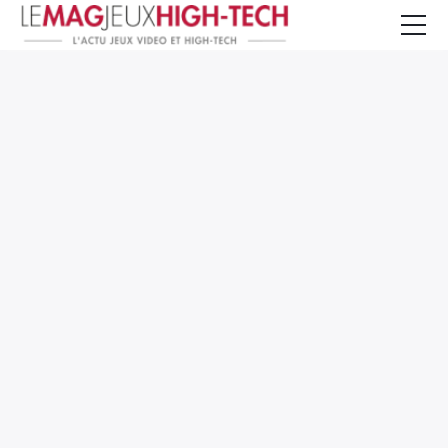
Jeux Vidéo
PC et Hardware
Smartphone et Tablettes
High-Tech
Mangas et Comics
TV, cinéma
Test