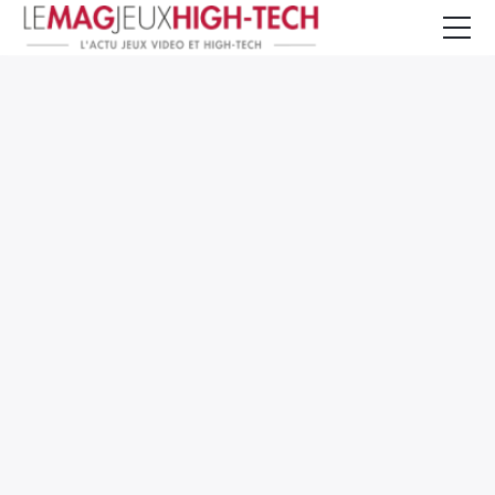
Jeux Vidéo
PC et Hardware
Smartphone et Tablettes
High-Tech
Mangas et Comics
TV, cinéma
Test