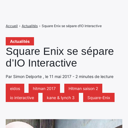
Accueil
›
Actualités
›
Square Enix se sépare d’IO Interactive
Actualités
Square Enix se sépare
d’IO Interactive
Par Simon Delporte , le 11 mai 2017 - 2 minutes de lecture
eidos
hitman 2017
Hitman saison 2
io interactive
kane & lynch 3
Square-Enix