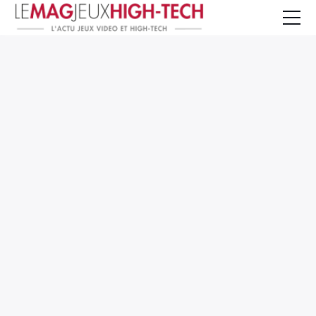
Jeux Vidéo
PC et Hardware
Smartphone et Tablettes
High-Tech
Mangas et Comics
TV, cinéma
Test