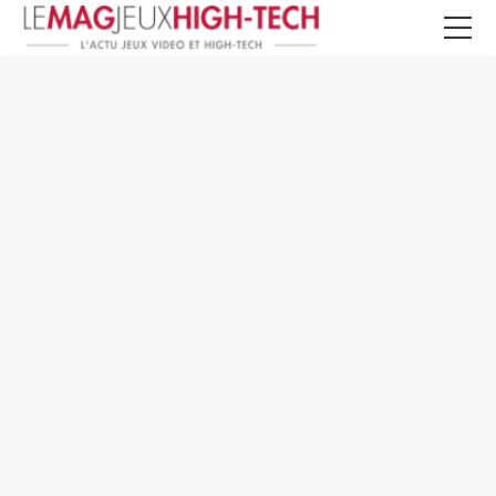
Jeux Vidéo
PC et Hardware
Smartphone et Tablettes
High-Tech
Mangas et Comics
TV, cinéma
Test