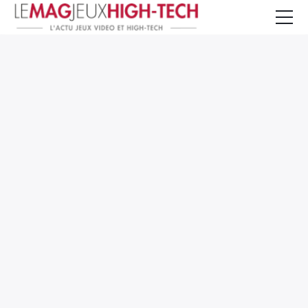
Jeux Vidéo
PC et Hardware
Smartphone et Tablettes
High-Tech
Mangas et Comics
TV, cinéma
Test