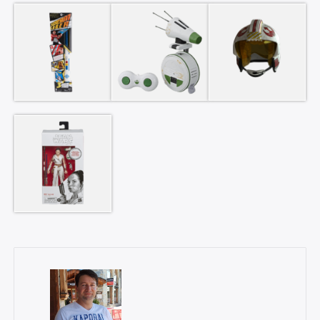
×
Rechercher
: