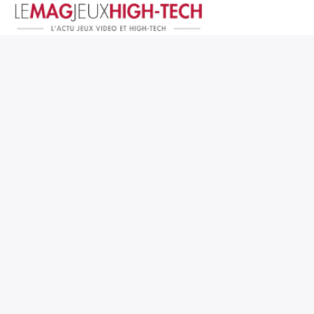
Jeux Vidéo
PC et Hardware
Smartphone et Tablettes
High-Tech
Mangas et Comics
TV, cinéma
Test