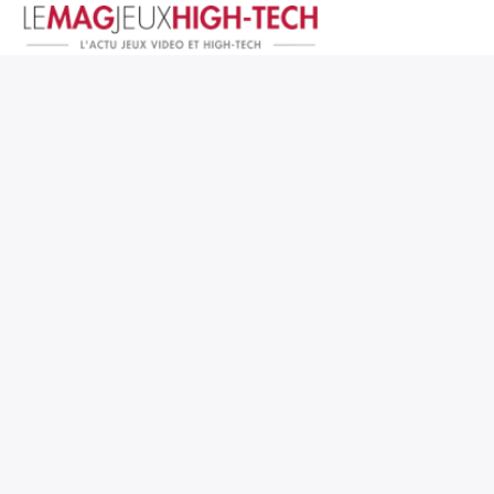
Jeux Vidéo
PC et Hardware
Smartphone et Tablettes
High-Tech
Mangas et Comics
TV, cinéma
Test