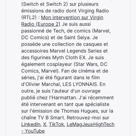
(Switch et Switch 2) sur plusieurs
émissions de radio dont Virging Radio
(RTL2) :
Mon intervention sur Virgin
Radio (Europe 2)
Je suis aussi
passionné de Tech, de comics (Marvel,
DC Comics) et de Saint Seiya. Je
possède une collection de casques et
accessoires Marvel Legends Series et
Rechercher
des figurines Myth Cloth EX. Je suis
:
également cosplayeur (Star Wars, DC
Comics, Marvel). Fan de cinéma et de
séries, j'ai été figurant dans le film
d'Olivier Marchal, LES LYONNAIS. En
outre, je suis l'auteur d'un ouvrage
publié chez l'Harmattan. J'ai récemment
été intervenant en tant que spécialiste
sur l'émission de Thomas Hugues, sur la
chaîne TV B Smart. Retrouvez-moi sur
LinkedIn
,
X
,
TikTok
,
LeMagJeuxHighTech
- YouTube