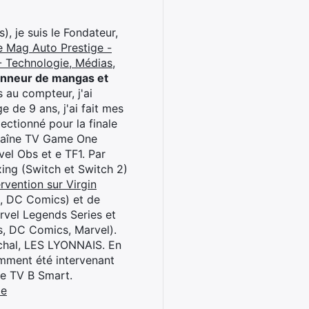
), je suis le Fondateur,
e Mag Auto Prestige -
 Technologie, Médias,
onneur de mangas et
 au compteur, j'ai
 de 9 ans, j'ai fait mes
ctionné pour la finale
chaîne TV Game One
el Obs et e TF1. Par
oxing (Switch et Switch 2)
rvention sur Virgin
l, DC Comics) et de
rvel Legends Series et
s, DC Comics, Marvel).
archal, LES LYONNAIS. En
cemment été intervenant
ne TV B Smart.
be