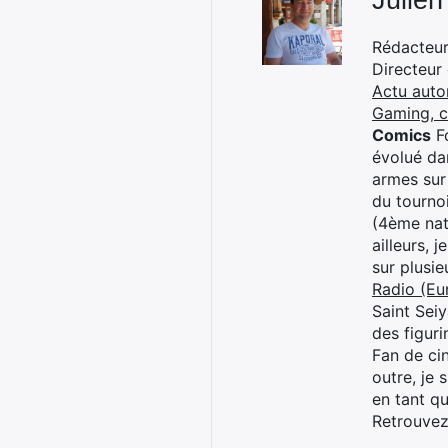
Julien
Rédacteur 
Directeur
Actu auto
Gaming, 
Comics
Fo
évolué dan
armes sur
du tourno
(4ème nat
ailleurs, 
sur plusi
Radio (Eu
Saint Sei
des figur
Fan de cin
outre, je 
en tant q
Retrouve