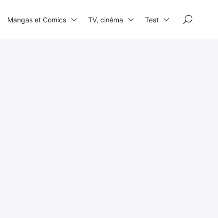
×
Mangas et Comics
TV, cinéma
Test