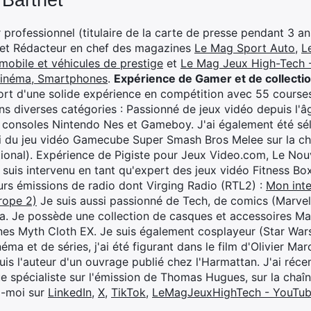
 Barthet
professionnel (titulaire de la carte de presse pendant 3 ans
 et Rédacteur en chef des magazines
Le Mag Sport Auto
,
L
mobile et véhicules de prestige
et
Le Mag Jeux High-Tech -
cinéma, Smartphones
.
Expérience de Gamer et de collecti
rt d'une solide expérience en compétition avec 55 courses
s diverses catégories : Passionné de jeux vidéo depuis l'âge
 consoles Nintendo Nes et Gameboy. J'ai également été séle
i du jeu vidéo Gamecube Super Smash Bros Melee sur la 
ional). Expérience de Pigiste pour Jeux Video.com, Le Nouv
je suis intervenu en tant qu'expert des jeux vidéo Fitness B
eurs émissions de radio dont Virging Radio (RTL2) :
Mon inte
rope 2)
Je suis aussi passionné de Tech, de comics (Marve
ya. Je possède une collection de casques et accessoires Ma
ines Myth Cloth EX. Je suis également cosplayeur (Star War
éma et de séries, j'ai été figurant dans le film d'Olivier M
suis l'auteur d'un ouvrage publié chez l'Harmattan. J'ai ré
ue spécialiste sur l'émission de Thomas Hugues, sur la chaî
z-moi sur
LinkedIn
,
X
,
TikTok
,
LeMagJeuxHighTech - YouTu