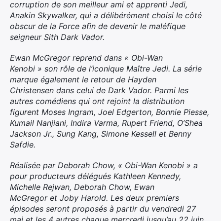
corruption de son meilleur ami et apprenti Jedi,
Anakin Skywalker, qui a délibérément choisi le côté
obscur de la Force afin de devenir le maléfique
Rechercher
seigneur Sith Dark Vador.
:
Ewan McGregor reprend dans « Obi-Wan
Kenobi » son rôle de l’iconique Maître Jedi. La série
marque également le retour de Hayden
Christensen dans celui de Dark Vador. Parmi les
autres comédiens qui ont rejoint la distribution
figurent Moses Ingram, Joel Edgerton, Bonnie Piesse,
Kumail Nanjiani, Indira Varma, Rupert Friend, O’Shea
Jackson Jr., Sung Kang, Simone Kessell et Benny
Safdie.
Réalisée par Deborah Chow, « Obi-Wan Kenobi » a
pour producteurs délégués Kathleen Kennedy,
Michelle Rejwan, Deborah Chow, Ewan
McGregor et Joby Harold. Les deux premiers
épisodes seront proposés à partir du vendredi 27
mai et les 4 autres chaque mercredi jusqu’au 22 juin.