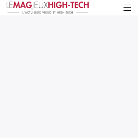
Jeux Vidéo
PC et Hardware
Smartphone et Tablettes
High-Tech
Mangas et Comics
TV, cinéma
Test