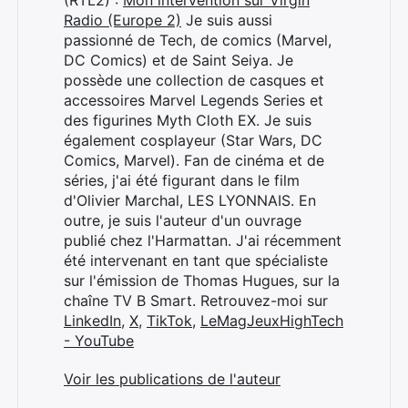
Radio (Europe 2)
Je suis aussi
passionné de Tech, de comics (Marvel,
DC Comics) et de Saint Seiya. Je
possède une collection de casques et
accessoires Marvel Legends Series et
des figurines Myth Cloth EX. Je suis
également cosplayeur (Star Wars, DC
Comics, Marvel). Fan de cinéma et de
séries, j'ai été figurant dans le film
d'Olivier Marchal, LES LYONNAIS. En
outre, je suis l'auteur d'un ouvrage
publié chez l'Harmattan. J'ai récemment
été intervenant en tant que spécialiste
sur l'émission de Thomas Hugues, sur la
chaîne TV B Smart. Retrouvez-moi sur
LinkedIn
,
X
,
TikTok
,
LeMagJeuxHighTech
- YouTube
Voir les publications de l'auteur