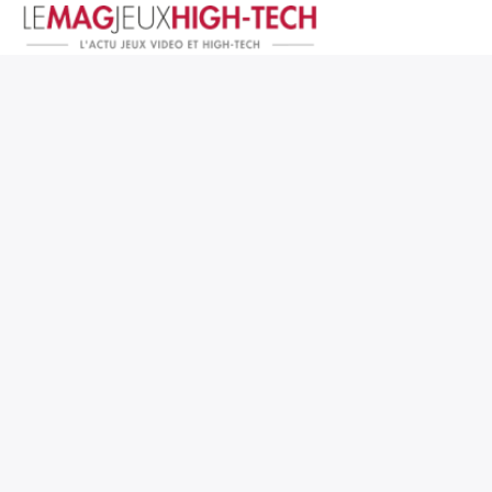
Jeux Vidéo
PC et Hardware
Smartphone et Tablettes
High-Tech
Mangas et Comics
TV, cinéma
Test