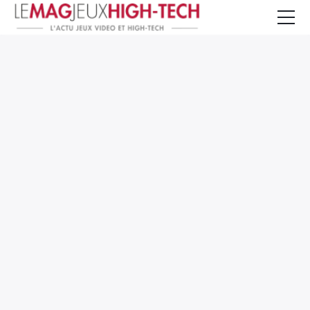
Jeux Vidéo
PC et Hardware
Smartphone et Tablettes
High-Tech
Mangas et Comics
TV, cinéma
Test