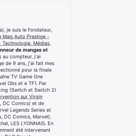
), je suis le Fondateur,
e Mag Auto Prestige -
 Technologie, Médias,
onneur de mangas et
 au compteur, j'ai
 de 9 ans, j'ai fait mes
ctionné pour la finale
chaîne TV Game One
el Obs et e TF1. Par
oxing (Switch et Switch 2)
rvention sur Virgin
l, DC Comics) et de
rvel Legends Series et
s, DC Comics, Marvel).
archal, LES LYONNAIS. En
cemment été intervenant