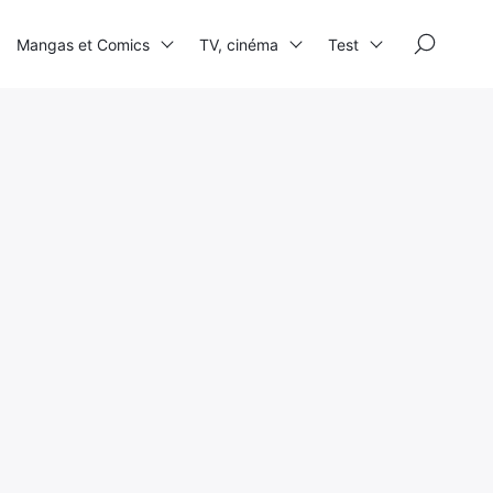
×
Mangas et Comics
TV, cinéma
Test