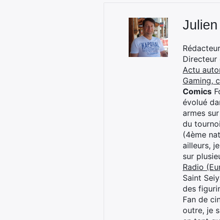
Julien
Rédacteur 
Directeur
Actu auto
Gaming, 
Comics
Fo
évolué dan
armes sur
du tourno
(4ème nat
ailleurs, 
sur plusi
Radio (Eu
Saint Sei
des figur
Fan de cin
outre, je 