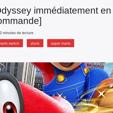
Odyssey immédiatement en 
écommande]
- 2 minutes de lecture
mario switch
stock
super mario