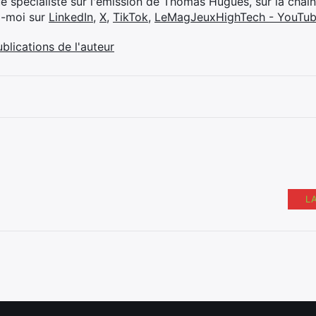
ue spécialiste sur l'émission de Thomas Hugues, sur la chaî
z-moi sur
LinkedIn
,
X
,
TikTok
,
LeMagJeuxHighTech - YouTu
ublications de l'auteur
L