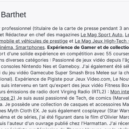
 Barthet
professionnel (titulaire de la carte de presse pendant 3 ans
 et Rédacteur en chef des magazines
Le Mag Sport Auto
,
L
mobile et véhicules de prestige
et
Le Mag Jeux High-Tech -
cinéma, Smartphones
.
Expérience de Gamer et de collecti
rt d'une solide expérience en compétition avec 55 courses
s diverses catégories : Passionné de jeux vidéo depuis l'âge
 consoles Nintendo Nes et Gameboy. J'ai également été séle
i du jeu vidéo Gamecube Super Smash Bros Melee sur la 
ional). Expérience de Pigiste pour Jeux Video.com, Le Nouv
je suis intervenu en tant qu'expert des jeux vidéo Fitness B
eurs émissions de radio dont Virging Radio (RTL2) :
Mon inte
rope 2)
Je suis aussi passionné de Tech, de comics (Marve
ya. Je possède une collection de casques et accessoires Ma
ines Myth Cloth EX. Je suis également cosplayeur (Star War
éma et de séries, j'ai été figurant dans le film d'Olivier M
suis l'auteur d'un ouvrage publié chez l'Harmattan. J'ai ré