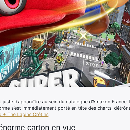
 juste d’apparaître au sein du catalogue d’Amazon France.
E
rme s’est immédiatement porté en tête des charts, détrôna
o + The Lapins Crétins
.
énorme carton en vue