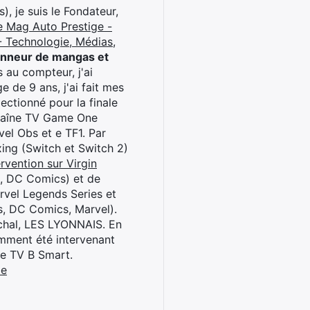
), je suis le Fondateur,
e Mag Auto Prestige -
 Technologie, Médias,
onneur de mangas et
 au compteur, j'ai
 de 9 ans, j'ai fait mes
ctionné pour la finale
chaîne TV Game One
el Obs et e TF1. Par
oxing (Switch et Switch 2)
rvention sur Virgin
l, DC Comics) et de
rvel Legends Series et
s, DC Comics, Marvel).
archal, LES LYONNAIS. En
cemment été intervenant
ne TV B Smart.
be