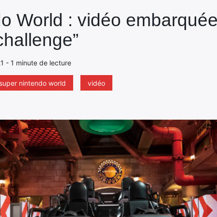
o World : vidéo embarquée
challenge”
21 - 1 minute de lecture
super nintendo world
vidéo