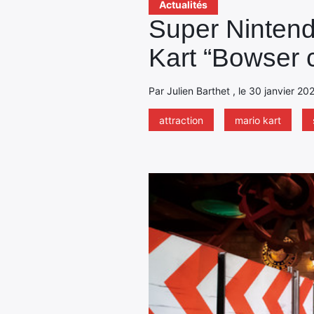
Actualités
Super Nintend
Kart “Bowser 
Par Julien Barthet , le 30 janvier 20
attraction
mario kart