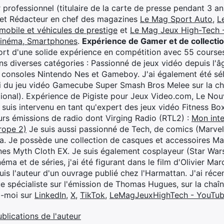
professionnel (titulaire de la carte de presse pendant 3 ans
 et Rédacteur en chef des magazines
Le Mag Sport Auto
,
L
mobile et véhicules de prestige
et
Le Mag Jeux High-Tech -
cinéma, Smartphones
.
Expérience de Gamer et de collecti
rt d'une solide expérience en compétition avec 55 courses
s diverses catégories : Passionné de jeux vidéo depuis l'âge
 consoles Nintendo Nes et Gameboy. J'ai également été séle
i du jeu vidéo Gamecube Super Smash Bros Melee sur la 
ional). Expérience de Pigiste pour Jeux Video.com, Le Nouv
je suis intervenu en tant qu'expert des jeux vidéo Fitness B
eurs émissions de radio dont Virging Radio (RTL2) :
Mon inte
rope 2)
Je suis aussi passionné de Tech, de comics (Marve
ya. Je possède une collection de casques et accessoires Ma
ines Myth Cloth EX. Je suis également cosplayeur (Star War
éma et de séries, j'ai été figurant dans le film d'Olivier M
suis l'auteur d'un ouvrage publié chez l'Harmattan. J'ai ré
ue spécialiste sur l'émission de Thomas Hugues, sur la chaî
z-moi sur
LinkedIn
,
X
,
TikTok
,
LeMagJeuxHighTech - YouTu
ublications de l'auteur