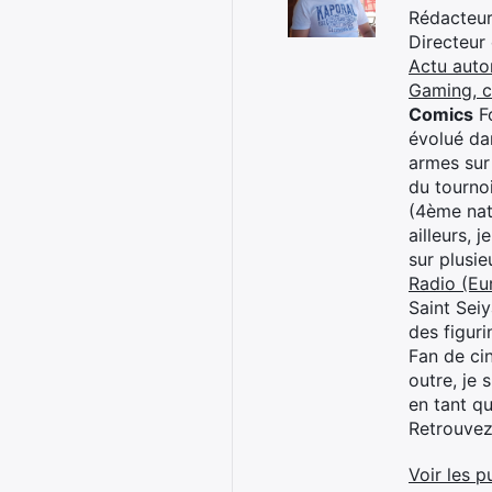
Rédacteur 
Directeur
Actu auto
Gaming, 
Comics
Fo
évolué dan
armes sur
du tourno
(4ème nat
ailleurs, 
sur plusi
Radio (Eu
Saint Sei
des figur
Fan de cin
outre, je 
en tant q
Retrouve
Voir les p