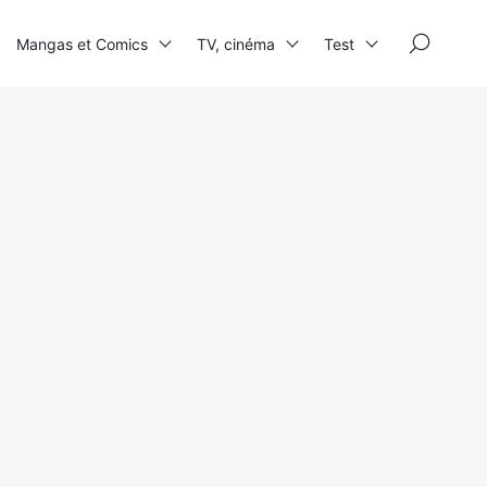
×
Mangas et Comics
TV, cinéma
Test