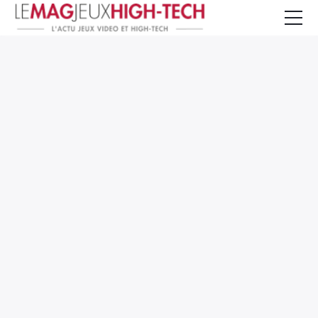
Jeux Vidéo
PC et Hardware
Smartphone et Tablettes
High-Tech
Mangas et Comics
TV, cinéma
Test