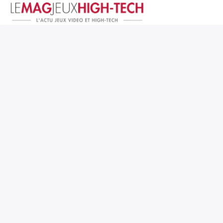
Jeux Vidéo
PC et Hardware
Smartphone et Tablettes
High-Tech
Mangas et Comics
TV, cinéma
Test