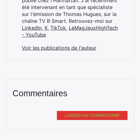
publié chez l'Harmattan. J'ai récemment
été intervenant en tant que spécialiste
sur l'émission de Thomas Hugues, sur la
chaîne TV B Smart. Retrouvez-moi sur
LinkedIn
,
X
,
TikTok
,
LeMagJeuxHighTech
- YouTube
Voir les publications de l'auteur
Commentaires
LAISSER UN COMMENTAIRE