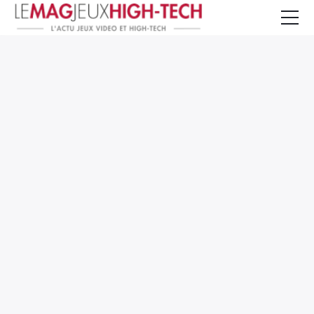
Jeux Vidéo
PC et Hardware
Smartphone et Tablettes
High-Tech
Mangas et Comics
TV, cinéma
Test