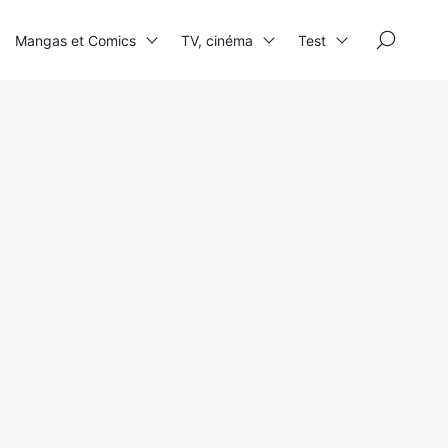
×
Mangas et Comics
TV, cinéma
Test