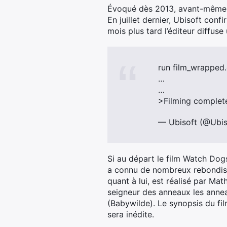
Évoqué dès 2013, avant-même l
En juillet dernier, Ubisoft co
mois plus tard l’éditeur diffus
run film_wrapped.
…
…
>Filming complet
— Ubisoft (@Ubis
Si au départ le film Watch Dog
a connu de nombreux rebondisse
quant à lui, est réalisé par Ma
seigneur des anneaux les annea
(Babywilde). Le synopsis du film
sera inédite.