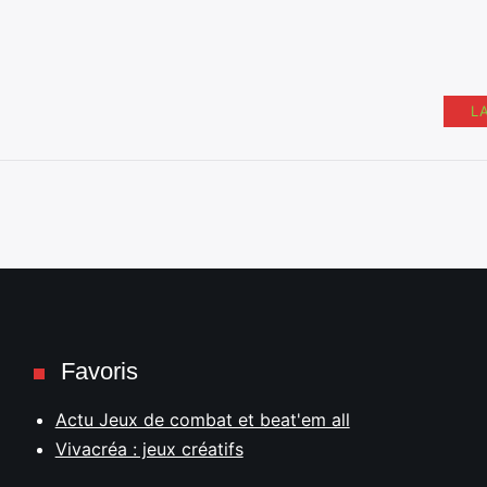
L
Favoris
Actu Jeux de combat et beat'em all
Vivacréa : jeux créatifs