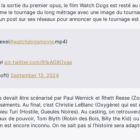
a sortie du premier opus, le film Watch Dogs est resté au
nfirme le tournage du long métrage avec une image du tourna
e un post sur ses réseaux pour annoncer que le tournage est 
exe(
#watchdogsmovie
.mp4)
e!
pic.twitter.com/R1kAG8Oxaa
oft)
September 13, 2024
s devait être scénarisé par Paul Wernick et Rhett Reese (Zo
ments. Au final, c’est Christie LeBlanc (Oxygène) qui est e
thieu Turi (Hostile, Gueules Noires). Au casting, on retrouve
ux de pouvoir, Tom Blyth (Robin des Bois, Billy the Kid) o
 est encore inconnu. On ne sait pas si l’histoire sera adapt