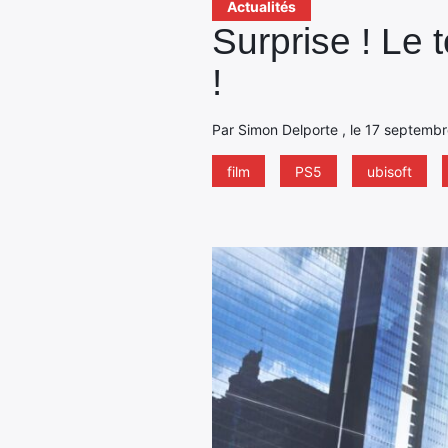
Actualités
Surprise ! Le
!
Par Simon Delporte , le 17 septembr
film
PS5
ubisoft