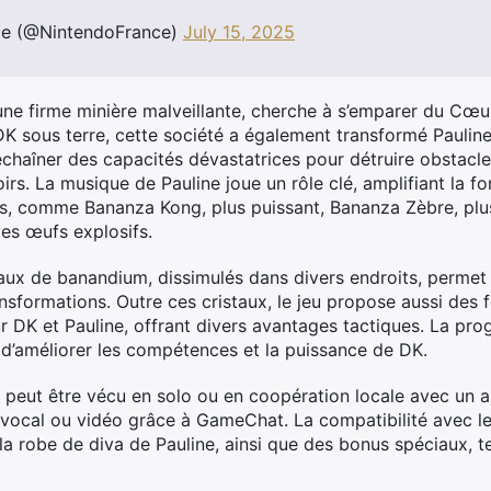
ce (@NintendoFrance)
July 15, 2025
ne firme minière malveillante, cherche à s’emparer du Cœu
K sous terre, cette société a également transformé Pauline
chaîner des capacités dévastatrices pour détruire obstacle
s. La musique de Pauline joue un rôle clé, amplifiant la fo
es, comme Bananza Kong, plus puissant, Bananza Zèbre, plu
des œufs explosifs.
istaux de banandium, dissimulés dans divers endroits, perme
nsformations. Outre ces cristaux, le jeu propose aussi des
 DK et Pauline, offrant divers avantages tactiques. La prog
d’améliorer les compétences et la puissance de DK.
eut être vécu en solo ou en coopération locale avec un ami
t vocal ou vidéo grâce à GameChat. La compatibilité avec 
a robe de diva de Pauline, ainsi que des bonus spéciaux, t