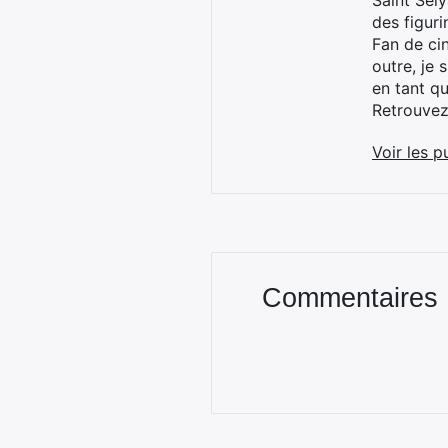
Saint Sei
des figur
Fan de cin
outre, je 
en tant q
Retrouve
Voir les p
Commentaires