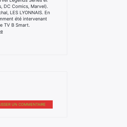
rvel Legends Series et
s, DC Comics, Marvel).
archal, LES LYONNAIS. En
cemment été intervenant
ne TV B Smart.
be
AISSER UN COMMENTAIRE