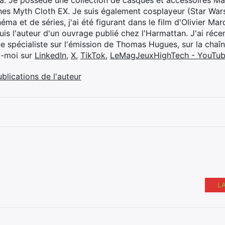
ya. Je possède une collection de casques et accessoires Ma
ines Myth Cloth EX. Je suis également cosplayeur (Star War
éma et de séries, j'ai été figurant dans le film d'Olivier M
suis l'auteur d'un ouvrage publié chez l'Harmattan. J'ai ré
ue spécialiste sur l'émission de Thomas Hugues, sur la chaî
z-moi sur
LinkedIn
,
X
,
TikTok
,
LeMagJeuxHighTech - YouTu
ublications de l'auteur
L