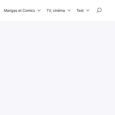
×
Mangas et Comics
TV, cinéma
Test