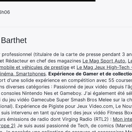
 6h06
 Barthet
professionnel (titulaire de la carte de presse pendant 3 ans
 et Rédacteur en chef des magazines
Le Mag Sport Auto
,
L
mobile et véhicules de prestige
et
Le Mag Jeux High-Tech -
cinéma, Smartphones
.
Expérience de Gamer et de collecti
rt d'une solide expérience en compétition avec 55 courses
s diverses catégories : Passionné de jeux vidéo depuis l'âge
 consoles Nintendo Nes et Gameboy. J'ai également été séle
i du jeu vidéo Gamecube Super Smash Bros Melee sur la 
ional). Expérience de Pigiste pour Jeux Video.com, Le Nouv
je suis intervenu en tant qu'expert des jeux vidéo Fitness B
eurs émissions de radio dont Virging Radio (RTL2) :
Mon inte
rope 2)
Je suis aussi passionné de Tech, de comics (Marve