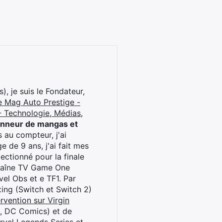
), je suis le Fondateur,
e Mag Auto Prestige -
 Technologie, Médias,
onneur de mangas et
 au compteur, j'ai
 de 9 ans, j'ai fait mes
ctionné pour la finale
chaîne TV Game One
el Obs et e TF1. Par
oxing (Switch et Switch 2)
rvention sur Virgin
l, DC Comics) et de