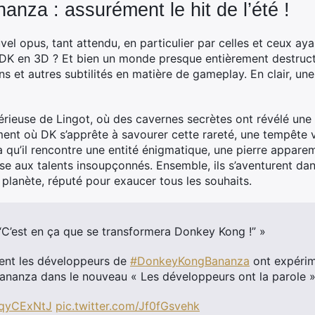
nza : assurément le hit de l’été !
l opus, tant attendu, en particulier par celles et ceux aya
DK en 3D ? Et bien un monde presque entièrement destruc
s et autres subtilités en matière de gameplay. En clair, une
térieuse de Lingot, où des cavernes secrètes ont révélé une 
ent où DK s’apprête à savourer cette rareté, une tempête v
là qu’il rencontre une entité énigmatique, une pierre appare
use aux talents insoupçonnés. Ensemble, ils s’aventurent d
 planète, réputé pour exaucer tous les souhaits.
: “C’est en ça que se transformera Donkey Kong !” »
nt les développeurs de
#DonkeyKongBananza
ont expérim
ananza dans le nouveau « Les développeurs ont la parole »
hvqyCExNtJ
pic.twitter.com/Jf0fGsvehk