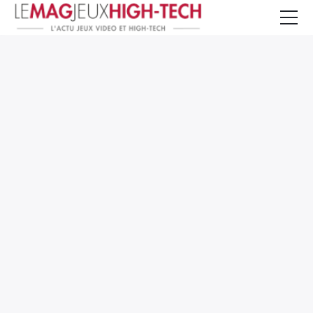
Jeux Vidéo
PC et Hardware
Smartphone et Tablettes
High-Tech
Mangas et Comics
TV, cinéma
Test