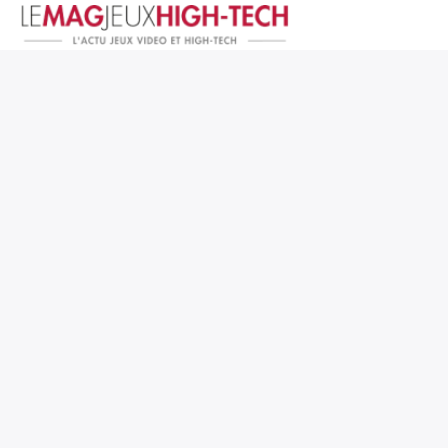
Jeux Vidéo
PC et Hardware
Smartphone et Tablettes
High-Tech
Mangas et Comics
TV, cinéma
Test