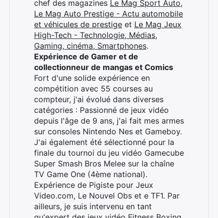
chef des magazines
Le Mag Sport Auto
,
Le Mag Auto Prestige - Actu automobile
et véhicules de prestige
et
Le Mag Jeux
High-Tech - Technologie, Médias,
Gaming, cinéma, Smartphones
.
Expérience de Gamer et de
collectionneur de mangas et Comics
Rechercher
Fort d'une solide expérience en
:
compétition avec 55 courses au
compteur, j'ai évolué dans diverses
catégories : Passionné de jeux vidéo
depuis l'âge de 9 ans, j'ai fait mes armes
sur consoles Nintendo Nes et Gameboy.
J'ai également été sélectionné pour la
finale du tournoi du jeu vidéo Gamecube
Super Smash Bros Melee sur la chaîne
TV Game One (4ème national).
Expérience de Pigiste pour Jeux
Video.com, Le Nouvel Obs et e TF1. Par
ailleurs, je suis intervenu en tant
qu'expert des jeux vidéo Fitness Boxing