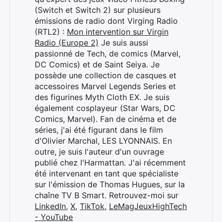
(Switch et Switch 2) sur plusieurs
émissions de radio dont Virging Radio
(RTL2) :
Mon intervention sur Virgin
Radio (Europe 2)
Je suis aussi
passionné de Tech, de comics (Marvel,
DC Comics) et de Saint Seiya. Je
possède une collection de casques et
accessoires Marvel Legends Series et
des figurines Myth Cloth EX. Je suis
également cosplayeur (Star Wars, DC
Comics, Marvel). Fan de cinéma et de
séries, j'ai été figurant dans le film
d'Olivier Marchal, LES LYONNAIS. En
outre, je suis l'auteur d'un ouvrage
publié chez l'Harmattan. J'ai récemment
été intervenant en tant que spécialiste
sur l'émission de Thomas Hugues, sur la
chaîne TV B Smart. Retrouvez-moi sur
LinkedIn
,
X
,
TikTok
,
LeMagJeuxHighTech
- YouTube