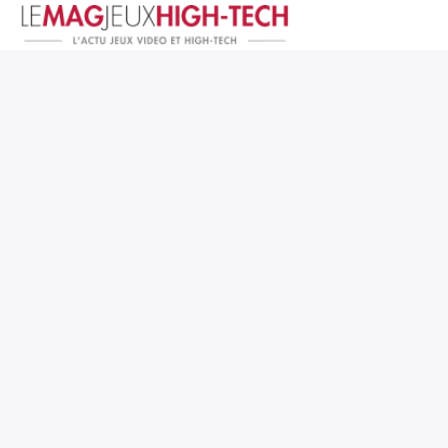
Jeux Vidéo
PC et Hardware
Smartphone et Tablettes
High-Tech
Mangas et Comics
TV, cinéma
Test