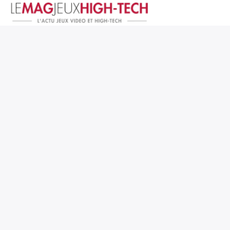
Jeux Vidéo
PC et Hardware
Smartphone et Tablettes
High-Tech
Mangas et Comics
TV, cinéma
Test