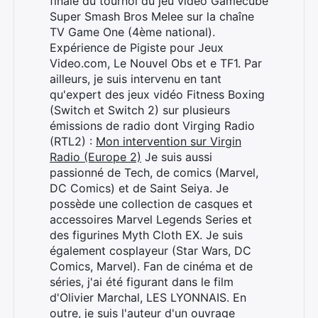
finale du tournoi du jeu vidéo Gamecube
Super Smash Bros Melee sur la chaîne
TV Game One (4ème national).
Expérience de Pigiste pour Jeux
Video.com, Le Nouvel Obs et e TF1. Par
ailleurs, je suis intervenu en tant
qu'expert des jeux vidéo Fitness Boxing
(Switch et Switch 2) sur plusieurs
émissions de radio dont Virging Radio
(RTL2) :
Mon intervention sur Virgin
Radio (Europe 2)
Je suis aussi
passionné de Tech, de comics (Marvel,
DC Comics) et de Saint Seiya. Je
possède une collection de casques et
accessoires Marvel Legends Series et
des figurines Myth Cloth EX. Je suis
également cosplayeur (Star Wars, DC
Comics, Marvel). Fan de cinéma et de
séries, j'ai été figurant dans le film
d'Olivier Marchal, LES LYONNAIS. En
outre, je suis l'auteur d'un ouvrage