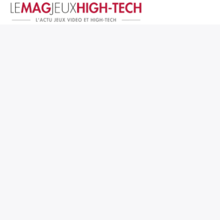
Jeux Vidéo
PC et Hardware
Smartphone et Tablettes
High-Tech
Mangas et Comics
TV, cinéma
Test