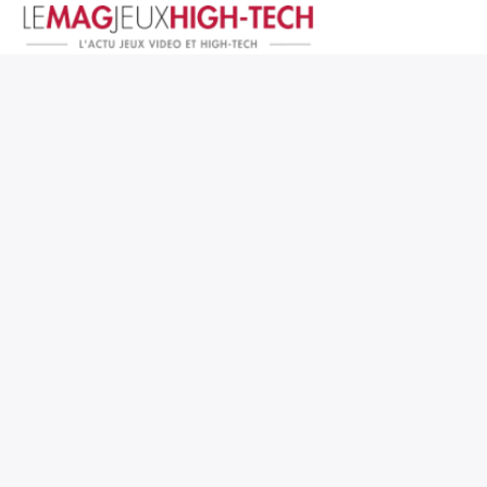
Jeux Vidéo
PC et Hardware
Smartphone et Tablettes
High-Tech
Mangas et Comics
TV, cinéma
Test