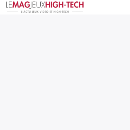
Jeux Vidéo
PC et Hardware
Smartphone et Tablettes
High-Tech
Mangas et Comics
TV, cinéma
Test