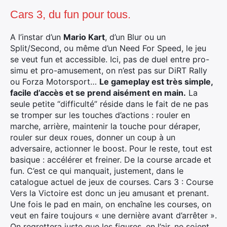
Cars 3, du fun pour tous.
A l’instar d’un
Mario Kart
, d’un Blur ou un
Split/Second, ou même d’un Need For Speed, le jeu
se veut fun et accessible. Ici, pas de duel entre pro-
simu et pro-amusement, on n’est pas sur DiRT Rally
ou Forza Motorsport…
Le gameplay est très simple,
facile d’accès et se prend aisément en main.
La
seule petite “difficulté” réside dans le fait de ne pas
se tromper sur les touches d’actions : rouler en
marche, arrière, maintenir la touche pour déraper,
rouler sur deux roues, donner un coup à un
adversaire, actionner le boost. Pour le reste, tout est
basique : accélérer et freiner. De la course arcade et
fun. C’est ce qui manquait, justement, dans le
catalogue actuel de jeux de courses. Cars 3 : Course
Vers la Victoire est donc un jeu amusant et prenant.
Une fois le pad en main, on enchaîne les courses, on
veut en faire toujours « une dernière avant d’arrêter ».
On regrettera juste que les figures, en l’air, ne soient