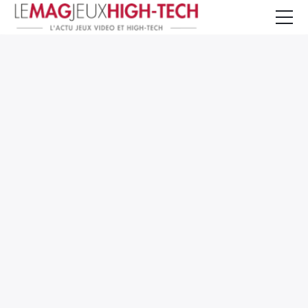
Jeux Vidéo
PC et Hardware
Smartphone et Tablettes
High-Tech
Mangas et Comics
TV, cinéma
Test