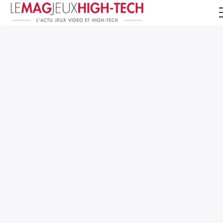
Jeux Vidéo
PC et Hardware
Smartphone et Tablettes
High-Tech
Mangas et Comics
TV, cinéma
Test