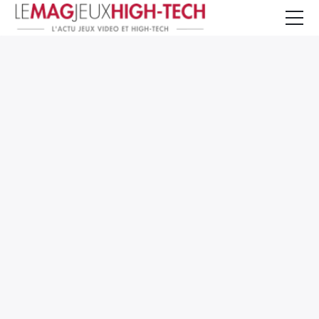
Jeux Vidéo
PC et Hardware
Smartphone et Tablettes
High-Tech
Mangas et Comics
TV, cinéma
Test