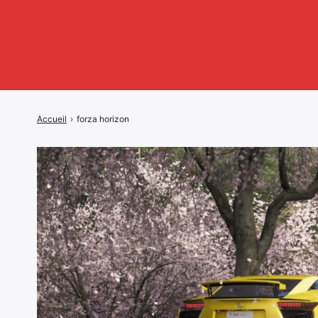
Accueil
›
forza horizon