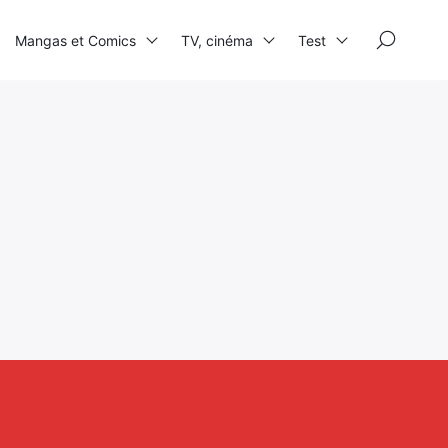
×
Mangas et Comics
TV, cinéma
Test