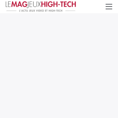
Jeux Vidéo
PC et Hardware
Smartphone et Tablettes
High-Tech
Mangas et Comics
TV, cinéma
Test