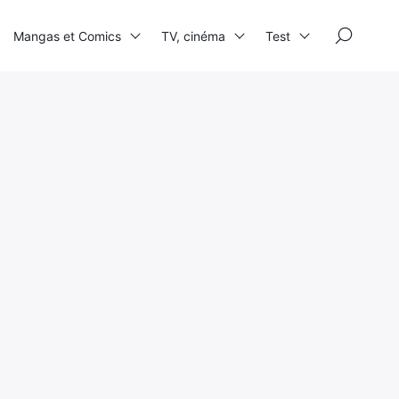
×
Mangas et Comics
TV, cinéma
Test