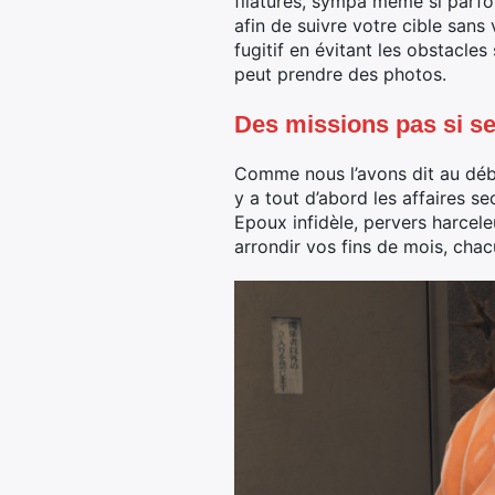
filatures, sympa même si parfo
afin de suivre votre cible sans
fugitif en évitant les obstacle
peut prendre des photos.
Des missions pas si s
Comme nous l’avons dit au début
y a tout d’abord les affaires 
Epoux infidèle, pervers harcel
arrondir vos fins de mois, chac