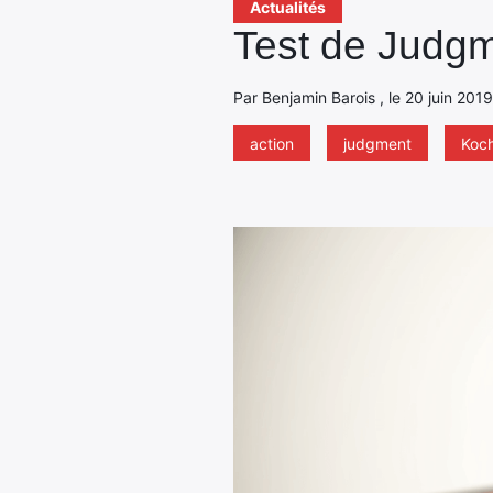
Actualités
Test de Judgm
Par Benjamin Barois , le 20 juin 2019
action
judgment
Koc