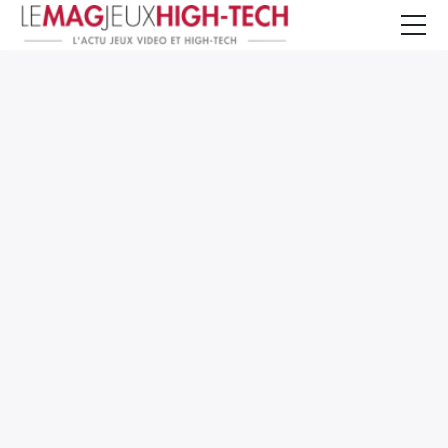
Jeux Vidéo
PC et Hardware
Smartphone et Tablettes
High-Tech
Mangas et Comics
TV, cinéma
Test