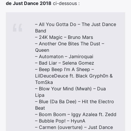
de Just Dance 2018
ci-dessous :
– All You Gotta Do – The Just Dance
Band
– 24K Magic – Bruno Mars
– Another One Bites The Dust –
Queen
– Automaton – Jamiroquai
– Bad Liar – Selena Gomez
– Beep Beep I’m A Sheep –
LilDeuceDeuce ft. Black Gryph0n &
TomSka
– Blow Your Mind (Mwah) – Dua
Lipa
– Blue (Da Ba Dee) – Hit the Electro
Beat
– Boom Boom – Iggy Azalea ft. Zedd
– Bubble Pop! – HyunA
– Carmen (ouverture) – Just Dance