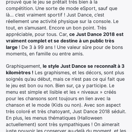
prouvé que le jeu se prêtait très bien à la
compétition. Une sorte de mode eSport, sauf que
là… c’est vraiment sportif ! Just Dance, c’est
réellement une activité physique sur la console. Le
tout, en s’amusant. Encore un bon point. Très
appréciable, pour tous. Car,
ce Just Dance 2018 est
vraiment complet et se destine à un public très
large
! De 3 à 99 ans ! Une valeur sûre pour de bons
moments, en famille ou entre amis.
Graphiquement,
le style Just Dance se reconnaît à 3
kilomètres !
Les graphismes, et les décors, sont plus
soignés qu’au début, mais ce n’est pas ce qui fait que
le jeu est bon ou non. Bien sur, ça y participe. Le
menu est simple et lisible et les « niveaux » créés
pour les chansons sont toujours en lien avec la
chanson et le mode (Kids ou non). Avec son aspect
très coloré et très chatoyant, Just Dance 2018 séduit.
En plus, les menus thématiques (Halloween
actuellement) sont très sympathiques ! On aimerait
juste pouvoir les conserver au-delà du moment, et les