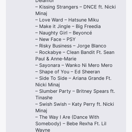
Delamor
– Kissing Strangers – DNCE ft. Nicki
Minaj
– Love Ward – Hatsune Miku
– Make it Jingle – Big Freedia
– Naughty Girl – Beyoncé
– New Face – PSY
– Risky Business – Jorge Blanco
– Rockabye – Clean Bandit Ft. Sean
Paul & Anne-Marie
– Sayonara – Wanko Ni Mero Mero
– Shape of You – Ed Sheeran
– Side To Side – Ariana Grande Ft.
Nicki Minaj
– Slumber Party – Britney Spears ft.
Tinashe
– Swish Swish – Katy Perry ft. Nicki
Minaj
– The Way I Are (Dance With
Somebody) – Bebe Rexha Ft. Lil
Wayne