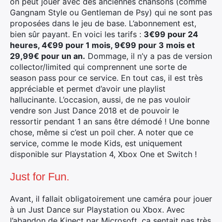
on peut jouer avec des anciennes chansons (comme
Gangnam Style ou Gentleman de Psy) qui ne sont pas
Rechercher
proposées dans le jeu de base. L’abonnement est,
:
bien sûr payant. En voici les tarifs :
3€99 pour 24
heures, 4€99 pour 1 mois, 9€99 pour 3 mois et
29,99€ pour un an.
Dommage, il n’y a pas de version
collector/limited qui comprennent une sorte de
season pass pour ce service. En tout cas, il est très
appréciable et permet d’avoir une playlist
hallucinante. L’occasion, aussi, de ne pas vouloir
vendre son Just Dance 2018 et de pouvoir le
ressortir pendant 1 an sans être démodé ! Une bonne
chose, même si c’est un poil cher. A noter que ce
service, comme le mode Kids, est uniquement
disponible sur Playstation 4, Xbox One et Switch !
Just for Fun.
Avant, il fallait obligatoirement une caméra pour jouer
à un Just Dance sur Playstation ou Xbox. Avec
l’abandon de Kinect par Microsoft, ça sentait pas très