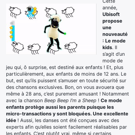
Cette
année,
Ubisoft
propose
une
nouveauté
: Le mode
kids
. Il
s’agit d’un
mode de
jeu qui, ô surprise, est destiné aux enfants ! Et, plus
particulièrement, aux enfants de moins de 12 ans. Le
but, est qu’ils puissent s’amuser en toute sécurité sur
des chansons exclusives. Bon, on vous avouera que
même à 28 ans, c’est purement amusant ! Notamment
avec la chanson
Beep Beep I’m a Sheep
!
Ce mode
enfants protège aussi les parents puisque les
micro-transactions y sont bloquées. Une excellente
idée
! Aussi, les danses ont été conçues avec des
experts afin qu’elles soient facilement réalisables par
les enfants. C’est plutôt vrai, même si certains