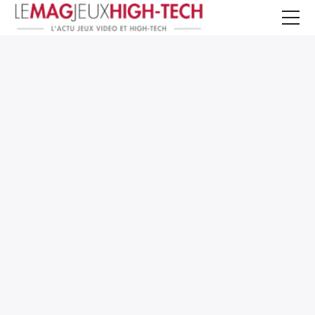
Jeux Vidéo
PC et Hardware
Smartphone et Tablettes
High-Tech
Mangas et Comics
TV, cinéma
Test