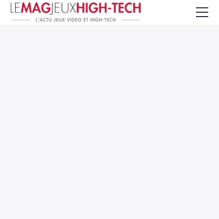
Jeux Vidéo
PC et Hardware
Smartphone et Tablettes
High-Tech
Mangas et Comics
TV, cinéma
Test