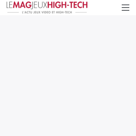
Jeux Vidéo
PC et Hardware
Smartphone et Tablettes
High-Tech
Mangas et Comics
TV, cinéma
Test