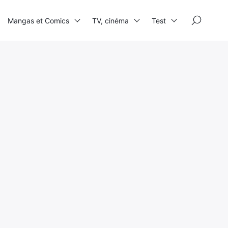
×
Mangas et Comics
TV, cinéma
Test