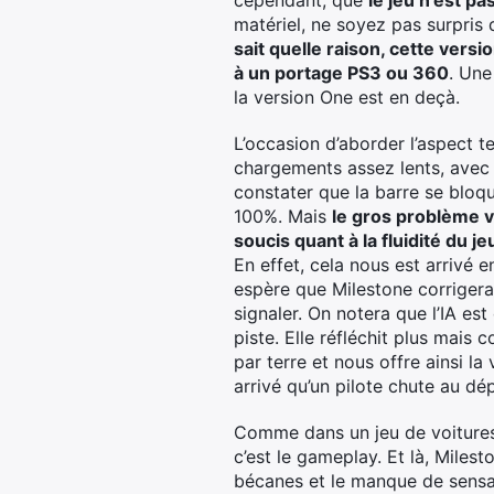
cependant, que
le jeu n’est pa
matériel, ne soyez pas surpris d
sait quelle raison, cette vers
à un portage PS3 ou 360
. Une
la version One est en deçà.
L’occasion d’aborder l’aspect
chargements assez lents, avec 
constater que la barre se blo
100%. Mais
le gros problème vi
soucis quant à la fluidité du 
En effet, cela nous est arrivé 
espère que Milestone corrigera
signaler. On notera que l’IA es
piste. Elle réfléchit plus mais 
par terre et nous offre ainsi la 
arrivé qu’un pilote chute au dé
Comme dans un jeu de voitures
c’est le gameplay. Et là, Milest
bécanes et le manque de sensa