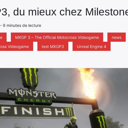
3, du mieux chez Mileston
 - 9 minutes de lecture
e
MXGP 3 – The Official Motocross Videogame
news
cross Videogame
test MXGP3
Unreal Engine 4