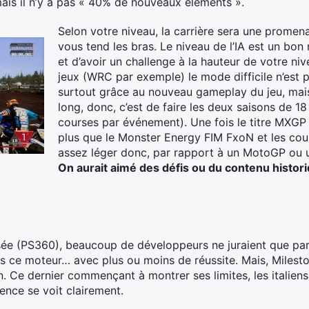
mais il n’y a pas « 40% de nouveaux éléments ».
Selon votre niveau, la carrière sera une promen
vous tend les bras. Le niveau de l’IA est un bo
et d’avoir un challenge à la hauteur de votre ni
jeux (WRC par exemple) le mode difficile n’est pa
surtout grâce au nouveau gameplay du jeu, mais
long, donc, c’est de faire les deux saisons de 18
courses par événement). Une fois le titre MXGP 
plus que le Monster Energy FIM FxoN et les cou
assez léger donc, par rapport à un MotoGP ou
On aurait aimé des défis ou du contenu histori
sée (PS360), beaucoup de développeurs ne juraient que par
s ce moteur… avec plus ou moins de réussite. Mais, Mileston
n. Ce dernier commençant à montrer ses limites, les italiens
rence se voit clairement.