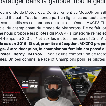
atauger dans la gadoue, hou la gad
 du monde de Motocross. Contrairement au MotoGP ou SBK, l
and il pleut). Tout le monde part en ligne, les contacts so
bécanes utilisées ne sont pas du tout les mêmes. MXGP3 Th
iciel du championnat du monde de Motocross. De ce fait, o
tone nous propose les pilotes du MXGP (la catégorie reine)
 4-temps de 250 cm³ et aux les motos à moteurs 125 cm³ 
 la saison 2016. Et oui, première déception, MXGP3 propos
ge. Autre déception, le championnat féminin est passé à 
onster Energy FIM FxoN
. Il s’agit d’une compétition de Mot
nales. Un peu comme la Race of Champions pour les pilotes