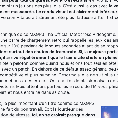
s fait pour tout ce qui est PS4 Pro et écrans 4K
. Alors, si 
’avoir un jeu pas des plus jolis. C’est aussi le cas avec
la v
ion est massacrée. Le rendu visuel est clairement inférieur
 version Vita aurait sûrement été plus flatteuse à l’œil ! Et
 technique de ce MXGP3 The Official Motocross Videogame
une barre de chargement rétro qui rappelle les jeux des a
que sur 10% pendant de longues secondes avant de se rappr
ent surtout des chutes de framerate. Si, la majeure partie
jeu, il arrive régulièrement que le framerate chute en plei
en plein peloton comme quand nous étions tout seul en tête.
 avec un patch. En dehors de ce défaut assez gênant, peu 
t compétitive et plus humaine. Désormais, elle ne suit plus u
commet aussi des erreurs. On a parfois le plaisir malsain de 
victoire. Mais attention, parfois les erreurs de l’IA vous péna
part et nous entraîne dans sa chute.
, le plus important d’un titre comme ce MXGP3
one fait du bon travail. Exit la lourdeur des
tion de vitesse.
Ici, on se croirait presque dans