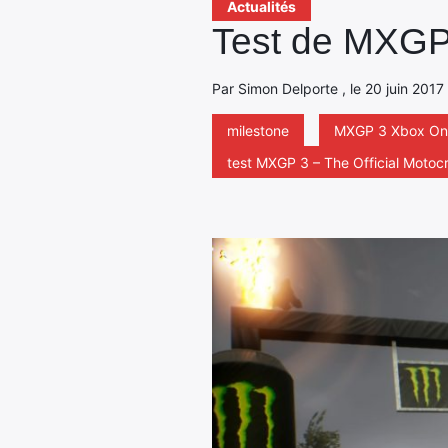
Actualités
Test de MXGP
Par Simon Delporte , le 20 juin 2017
milestone
MXGP 3 Xbox On
test MXGP 3 – The Official Moto