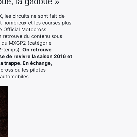
oue, la gadoue »
es circuits ne sont fait de
nt nombreux et les courses plus
e Official Motocross
n retrouve du contenu sous
 et du MXGP2 (catégorie
2-temps).
On retrouve
e de revivre la saison 2016 et
la trappe. En échange,
ocross où les pilotes
 automobiles.