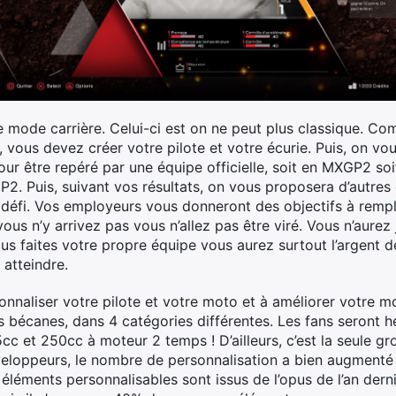
le mode carrière. Celui-ci est on ne peut plus classique. 
ous devez créer votre pilote et votre écurie. Puis, on vo
our être repéré par une équipe officielle, soit en MXGP2 so
 Puis, suivant vos résultats, on vous proposera d’autres 
 défi. Vos employeurs vous donneront des objectifs à rempli
ous n’y arrivez pas vous n’allez pas être viré. Vous n’aurez
vous faites votre propre équipe vous aurez surtout l’argent 
 atteindre.
sonnaliser votre pilote et votre moto et à améliorer votre 
 bécanes, dans 4 catégories différentes. Les fans seront 
25cc et 250cc à moteur 2 temps ! D’ailleurs, c’est la seule
eloppeurs, le nombre de personnalisation a bien augmenté 
éléments personnalisables sont issus de l’opus de l’an dern