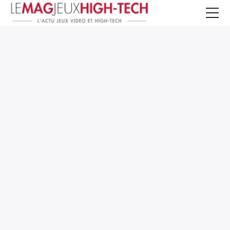
Jeux Vidéo
PC et Hardware
Smartphone et Tablettes
High-Tech
Mangas et Comics
TV, cinéma
Test