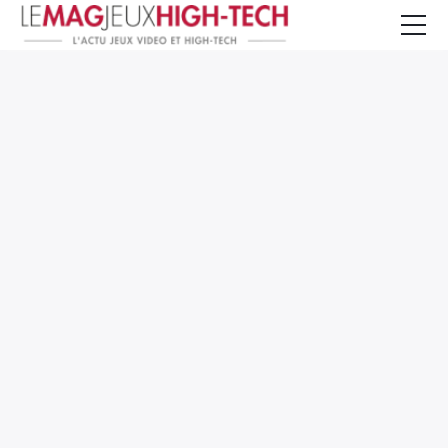
Jeux Vidéo
PC et Hardware
Smartphone et Tablettes
High-Tech
Mangas et Comics
TV, cinéma
Test