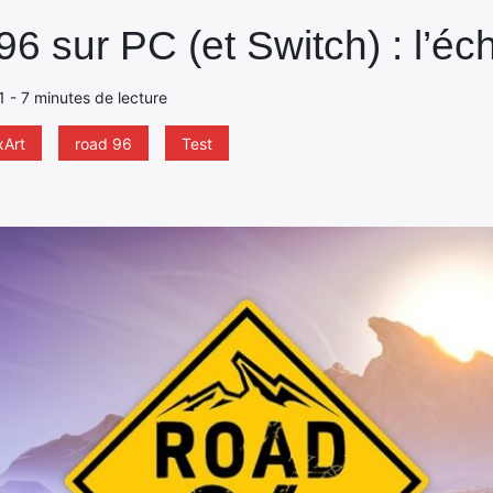
6 sur PC (et Switch) : l’éc
1 - 7 minutes de lecture
xArt
road 96
Test