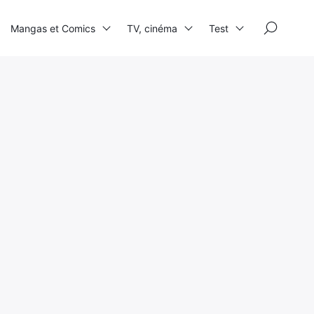
×
Mangas et Comics
TV, cinéma
Test