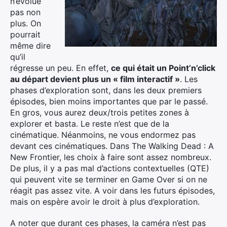
n’évolue
pas non
plus. On
Rechercher
pourrait
:
même dire
qu’il
régresse un peu. En effet,
ce qui était un Point’n’click
au départ devient plus un « film interactif »
. Les
phases d’exploration sont, dans les deux premiers
épisodes, bien moins importantes que par le passé.
En gros, vous aurez deux/trois petites zones à
explorer et basta. Le reste n’est que de la
cinématique. Néanmoins, ne vous endormez pas
devant ces cinématiques. Dans The Walking Dead : A
New Frontier, les choix à faire sont assez nombreux.
De plus, il y a pas mal d’actions contextuelles (QTE)
qui peuvent vite se terminer en Game Over si on ne
réagit pas assez vite. A voir dans les futurs épisodes,
mais on espère avoir le droit à plus d’exploration.
A noter que durant ces phases, la caméra n’est pas