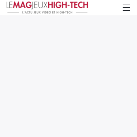
Jeux Vidéo
PC et Hardware
Smartphone et Tablettes
High-Tech
Mangas et Comics
TV, cinéma
Test