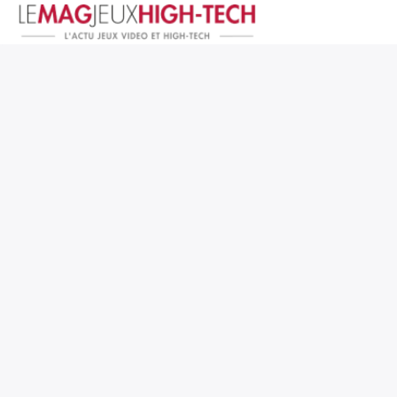
Jeux Vidéo
PC et Hardware
Smartphone et Tablettes
High-Tech
Mangas et Comics
TV, cinéma
Test