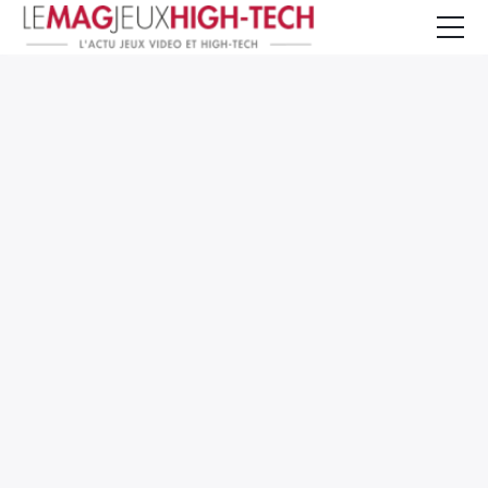
Jeux Vidéo
PC et Hardware
Smartphone et Tablettes
High-Tech
Mangas et Comics
TV, cinéma
Test