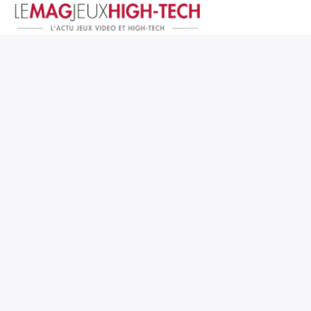
Jeux Vidéo
PC et Hardware
Smartphone et Tablettes
High-Tech
Mangas et Comics
TV, cinéma
Test