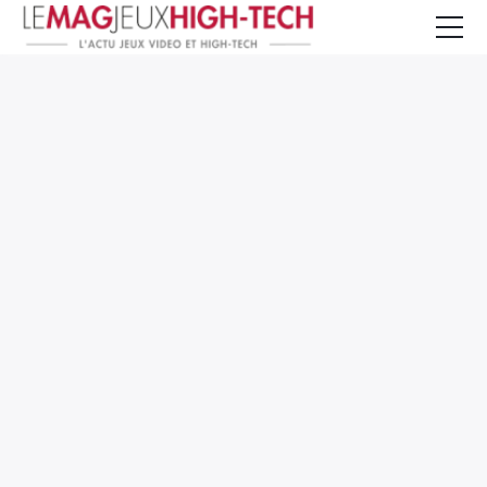
Jeux Vidéo
PC et Hardware
Smartphone et Tablettes
High-Tech
Mangas et Comics
TV, cinéma
Test