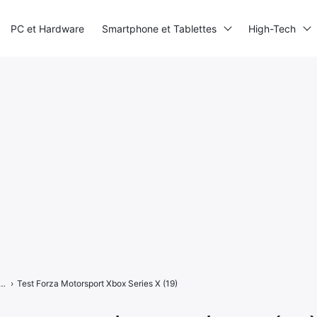
PC et Hardware
Smartphone et Tablettes
High-Tech
otorsport sur Xbox Series, la simulation ultime ?
›
Test Forza Motorsport Xbox Series X (19)