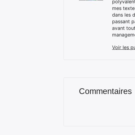
polyvalen
mes textes
dans les d
passant p
avant tou
managemen
Voir les p
Commentaires