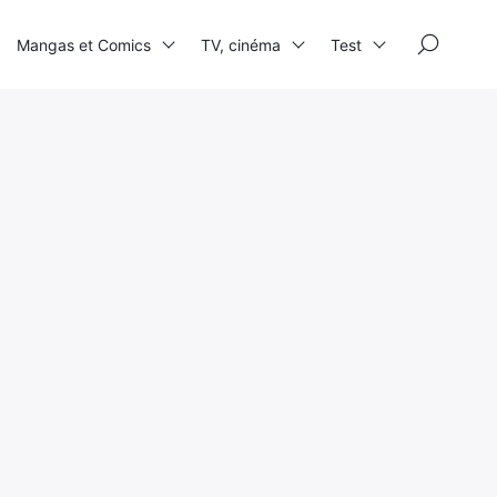
×
Mangas et Comics
TV, cinéma
Test