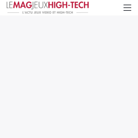
Jeux Vidéo
PC et Hardware
Smartphone et Tablettes
High-Tech
Mangas et Comics
TV, cinéma
Test