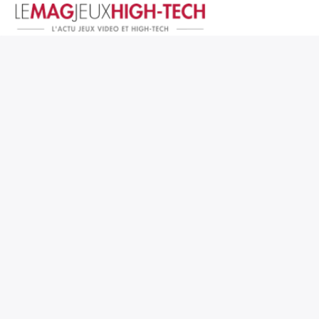
Jeux Vidéo
PC et Hardware
Smartphone et Tablettes
High-Tech
Mangas et Comics
TV, cinéma
Test