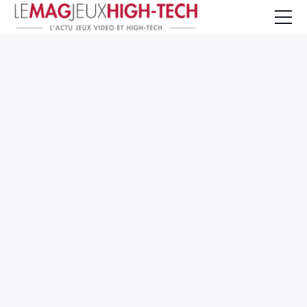
Jeux Vidéo
PC et Hardware
Smartphone et Tablettes
High-Tech
Mangas et Comics
TV, cinéma
Test