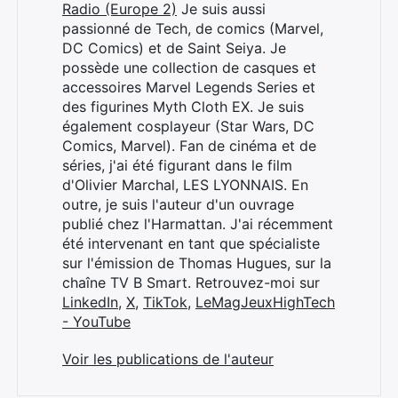
Radio (Europe 2)
Je suis aussi
passionné de Tech, de comics (Marvel,
DC Comics) et de Saint Seiya. Je
possède une collection de casques et
accessoires Marvel Legends Series et
des figurines Myth Cloth EX. Je suis
également cosplayeur (Star Wars, DC
Comics, Marvel). Fan de cinéma et de
séries, j'ai été figurant dans le film
d'Olivier Marchal, LES LYONNAIS. En
outre, je suis l'auteur d'un ouvrage
publié chez l'Harmattan. J'ai récemment
été intervenant en tant que spécialiste
sur l'émission de Thomas Hugues, sur la
chaîne TV B Smart. Retrouvez-moi sur
LinkedIn
,
X
,
TikTok
,
LeMagJeuxHighTech
- YouTube
Voir les publications de l'auteur