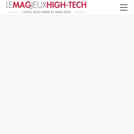
Jeux Vidéo
PC et Hardware
Smartphone et Tablettes
High-Tech
Mangas et Comics
TV, cinéma
Test