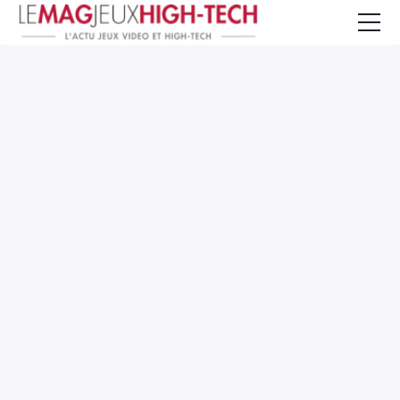
Jeux Vidéo
PC et Hardware
Smartphone et Tablettes
High-Tech
Mangas et Comics
TV, cinéma
Test