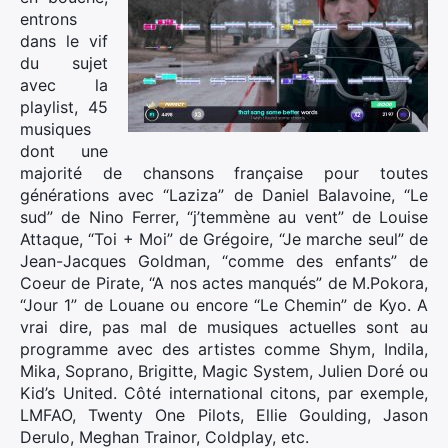
entrons
dans le vif
du sujet
avec la
playlist, 45
musiques
dont une
majorité de chansons française pour toutes
générations avec “Laziza” de Daniel Balavoine, “Le
sud” de Nino Ferrer, “j’temmène au vent” de Louise
Attaque, “Toi + Moi” de Grégoire, “Je marche seul” de
Jean-Jacques Goldman, “comme des enfants” de
Coeur de Pirate, “A nos actes manqués” de M.Pokora,
“Jour 1” de Louane ou encore “Le Chemin” de Kyo. A
vrai dire, pas mal de musiques actuelles sont au
programme avec des artistes comme Shym, Indila,
Mika, Soprano, Brigitte, Magic System, Julien Doré ou
Kid’s United. Côté international citons, par exemple,
LMFAO, Twenty One Pilots, Ellie Goulding, Jason
Derulo, Meghan Trainor, Coldplay, etc.