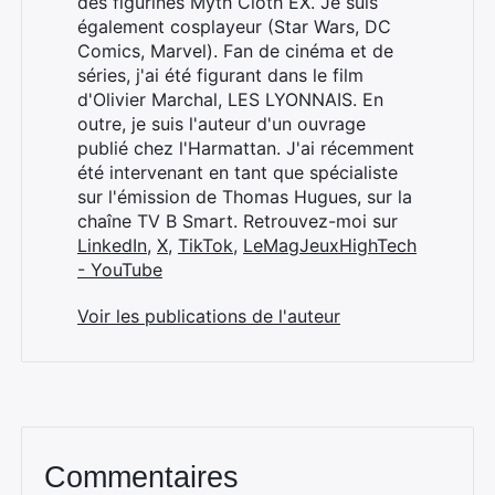
des figurines Myth Cloth EX. Je suis
également cosplayeur (Star Wars, DC
Comics, Marvel). Fan de cinéma et de
séries, j'ai été figurant dans le film
d'Olivier Marchal, LES LYONNAIS. En
outre, je suis l'auteur d'un ouvrage
publié chez l'Harmattan. J'ai récemment
été intervenant en tant que spécialiste
sur l'émission de Thomas Hugues, sur la
chaîne TV B Smart. Retrouvez-moi sur
LinkedIn
,
X
,
TikTok
,
LeMagJeuxHighTech
- YouTube
Voir les publications de l'auteur
Commentaires